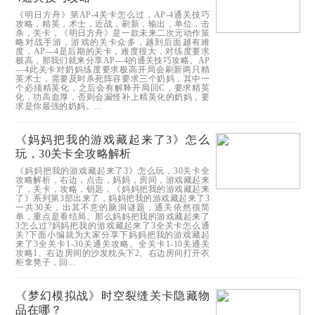
《明日方舟》第AP-4关卡怎么过，AP-4通关技巧
攻略，精英，术士，近战，刷新，输出，单位，击
杀，关卡，《明日方舟》是一款未来二次元动作策
略对战手游，游戏的关卡众多，越到后面越有难
度，AP—4是后期的关卡，难度很大，对练度要求
极高，那我们就来分享AP—4的通关技巧攻略。AP
—4此关卡对奶妈练度要求极高开局会刷新两只精
英术士，需要及时杀死阵容要求三个奶妈，其中一
个必须精英化，之后会有解释开局回C，要求精英
化，功高血厚，否则会漏怪补上精英化的奶妈，要
求是你最强的奶妈。...
《妈妈把我的游戏藏起来了3》怎么
玩，30关卡全攻略解析
《妈妈把我的游戏藏起来了3》怎么玩，30关卡全
攻略解析，右边，点击，妈妈，房间，游戏藏起来
了，关卡，攻略，钥匙，《妈妈把我的游戏藏起来
了》系列第3部出来了，妈妈把我的游戏藏起来了3
一共30关，出其不意的脑洞谜题，通关依然很简
单，重点是看结局。那么妈妈把我的游戏藏起来了
3怎么过?妈妈把我的游戏藏起来了3全关卡怎么通
关?下面小编就为大家分享下妈妈把我的游戏藏起
来了3全关卡1-30关通关攻略。全关卡1-10关通关
攻略1、右边房间的沙发枕头下2、右边房间打开衣
柜拿凳子，回...
《梦幻模拟战》时空裂缝关卡隐藏物
品在哪？