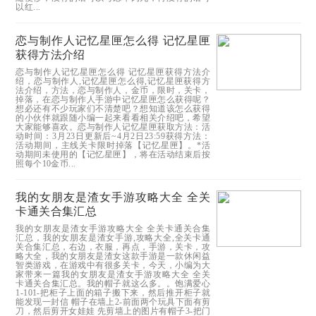
以红...
恋与制作人记忆星匣怎么得 记忆星匣
获得方法介绍
恋与制作人记忆星匣怎么得 记忆星匣获得方法介
绍，恋与制作人,记忆星匣怎么得,记忆星匣获得方
法介绍，方法，恋与制作人，金币，限时，关卡，
掉落，在恋与制作人手游中记忆星匣怎么获得呢？
想必还有不少玩家们不清楚吧？想知道该怎么获得
的小伙伴就跟随小编一起来看看相关介绍吧，希望
大家能够喜欢。恋与制作人记忆星匣获取方法：活
动时间：3月23日更新后~4月2日23:59获得方法：
活动期间，主线关卡限时掉落【记忆星匣】。*活
动期间未使用的【记忆星匣】，将在活动结束后按
照每个10金币...
我的女朋友是渣女手游攻略大全 全关
卡通关合集汇总
我的女朋友是渣女手游攻略大全 全关卡通关合集
汇总，我的女朋友是渣女手游,攻略大全,全关卡通
关合集汇总，右边，衣服，再点，手游，关卡，攻
略大全，我的女朋友是渣女这款手游是一款休闲益
智类游戏，在游戏中有很多关卡，今天，小编为大
家带来一篇我的女朋友是渣女手游攻略大全 全关
卡通关合集汇总。我的帽子就这么多。。饱满爱心
1-101-把柜子上面的箱子搬下来，然后推开柜子就
能发现一封信 帽子在墙上2-前面两个玩具下面有剪
刀，然后剪开女娃娃 先剪墙上的图片有帽子3-把门