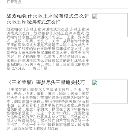
打开再点...
战双帕弥什永驰王座深渊模式怎么进
永驰王座深渊模式怎么打
战双帕弥什永驰王座深渊模式怎么进 永驰王座深
渊模式怎么打，战双帕弥什永驰王座深渊模式,战
双帕弥什永驰王座深渊模式怎么进，王座，深渊模
式，战双，车票，怎么打，关卡，战双帕弥什永驰
王座的深渊模式大家是不是进不去呢？本次就为大
家带来了战双帕弥什永驰王座深渊模式怎么打，也
是告诉大家永驰王座深渊模式怎么进，非常全面的
内容，想了解的朋友可以参考，希望能帮到大家。
永驰王座深渊模式怎么进目前知道的是打泳驰王座
第1战的GTN2关卡有几率出车票，目前测试的概率
是七八分支一，所以车票...
《王者荣耀》噩梦尽头三星通关技巧
《王者荣耀》噩梦尽头三星通关技巧，关卡，英
雄，击杀，快速，嬴政，阵容，输出，选择，噩梦
尽头是《王者荣耀》前期的冒险模式较为困难的副
本，想知道如何获得三星吗?有哪些通关技巧吗?和
小编一起来看看吧！噩梦尽头的精英难度玩家想要
通关的话，难度非常的大，原因在于关卡中的所有
怪物都被强化了。在这一个关卡中我们一定要快速
的达到扁鹊的所在处将其击杀才可以，不然的话铁
面人达到扁鹊身边，那么我们就不可能通关这一个
关卡了。在这一个关卡中建议玩家选择暴力输出阵
容，建议玩家带上程咬金加嬴政...