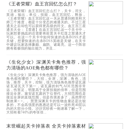
《王者荣耀》血王宫回忆怎么打？
《王者荣耀》血王宫回忆怎么打？，关卡，符文，
英雄，输出，单位，技能，血王宫回忆，释放，
《王者荣耀》血王宫回忆这一关从普通到精英和大
师三个难度，都是十分变态的难通关的。不过三星
通关之后却也可以获得更高级的符文。血王宫三星
通关大全：【普通】在血王宫回忆这一个关卡中，
玩家想要挑战的话需要将前置关卡红莲之窟通关才
可以。在这一个关卡中如何快速的击杀BOSS才是
关键，想要快速的击杀BOSS英雄是关键，在关卡
中建议玩家选择廉颇、扁鹊、诸葛亮。这一个阵容
拥有着极强的输出能力，并且...
《生化少女》深渊关卡角色推荐，强
力清场的AOE角色都有哪些？
《生化少女》深渊关卡角色推荐，强力清场的AOE
角色都有哪些？，大招，全屏，深渊，角色，清
场，推荐，关卡，控制，强力清场角色推荐诺瓦露
诺瓦诺瓦天下第一，诺瓦露的剑气AOE范围非常
远，伤害足，明显高于全屏技能的倍率，但是范围
接近全屏。黛安诺瓦露的下位替代，大招范围也是
接近全屏的直线范围，但是伤害差多了，虽然带控
制效果= =。。慧慧深渊关卡的怪物血量还是比较
多的，不会高强度的惠惠还是可以一波炸死40层以
内的大部分小怪。沙沙宫纱夜一炮谢幕了解一下，
大招有着740%的夸张倍...
末世崛起关卡掉落表 全关卡掉落素材