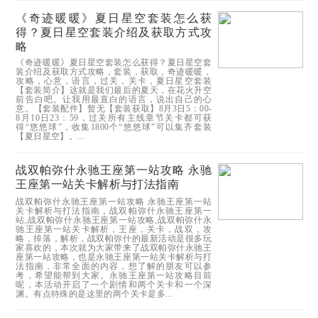
《奇迹暖暖》夏日星空套装怎么获
得？夏日星空套装介绍及获取方式攻
略
《奇迹暖暖》夏日星空套装怎么获得？夏日星空套
装介绍及获取方式攻略，套装，获取，奇迹暖暖，
攻略，心意，语言，过关，关卡，夏日星空套装
【套装简介】这就是我们最后的夏天，在花火升空
前告白吧。让我用最直白的语言，说出自己的心
意。【套装配件】暂无【套装获取】8月3日5：00-
8月10日23：59，过关所有主线章节关卡都可获
得“悠悠球”，收集1800个“悠悠球”可以集齐套装
【夏日星空】。...
战双帕弥什永驰王座第一站攻略 永驰
王座第一站关卡解析与打法指南
战双帕弥什永驰王座第一站攻略 永驰王座第一站
关卡解析与打法指南，战双帕弥什永驰王座第一
站,战双帕弥什永驰王座第一站攻略,战双帕弥什永
驰王座第一站关卡解析，王座，关卡，战双，攻
略，掉落，解析，战双帕弥什的最新活动是很多玩
家喜欢的，本次就为大家带来了战双帕弥什永驰王
座第一站攻略，也是永驰王座第一站关卡解析与打
法指南，非常全面的内容，想了解的朋友可以参
考，希望能帮到大家。永驰王座第一站攻略目前
呢，本活动开启了一个剧情和两个关卡和一个深
渊。有点特殊的是这里的两个关卡是多...