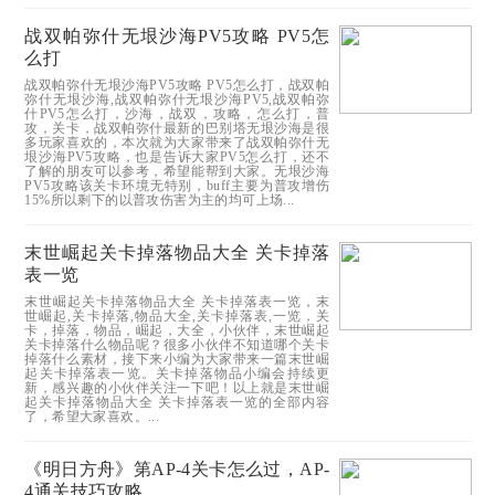
战双帕弥什无垠沙海PV5攻略 PV5怎
么打
战双帕弥什无垠沙海PV5攻略 PV5怎么打，战双帕
弥什无垠沙海,战双帕弥什无垠沙海PV5,战双帕弥
什PV5怎么打，沙海，战双，攻略，怎么打，普
攻，关卡，战双帕弥什最新的巴别塔无垠沙海是很
多玩家喜欢的，本次就为大家带来了战双帕弥什无
垠沙海PV5攻略，也是告诉大家PV5怎么打，还不
了解的朋友可以参考，希望能帮到大家。无垠沙海
PV5攻略该关卡环境无特别，buff主要为普攻增伤
15%所以剩下的以普攻伤害为主的均可上场...
末世崛起关卡掉落物品大全 关卡掉落
表一览
末世崛起关卡掉落物品大全 关卡掉落表一览，末
世崛起,关卡掉落,物品大全,关卡掉落表,一览，关
卡，掉落，物品，崛起，大全，小伙伴，末世崛起
关卡掉落什么物品呢？很多小伙伴不知道哪个关卡
掉落什么素材，接下来小编为大家带来一篇末世崛
起关卡掉落表一览。关卡掉落物品小编会持续更
新，感兴趣的小伙伴关注一下吧！以上就是末世崛
起关卡掉落物品大全 关卡掉落表一览的全部内容
了，希望大家喜欢。...
《明日方舟》第AP-4关卡怎么过，AP-
4通关技巧攻略