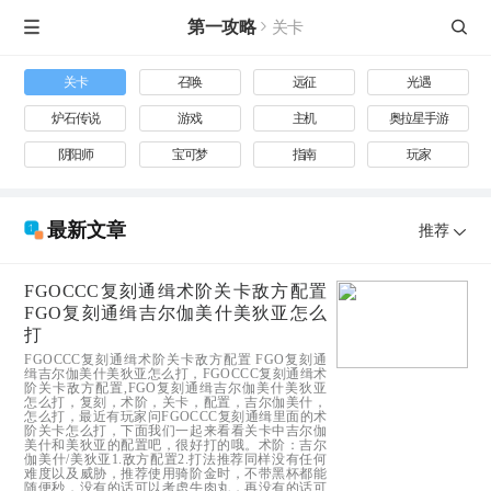
第一攻略
关卡


关卡
召唤
远征
光遇
炉石传说
游戏
主机
奥拉星手游
阴阳师
宝可梦
指南
玩家
最新文章

推荐
FGOCCC复刻通缉术阶关卡敌方配置
FGO复刻通缉吉尔伽美什美狄亚怎么
打
FGOCCC复刻通缉术阶关卡敌方配置 FGO复刻通
缉吉尔伽美什美狄亚怎么打，FGOCCC复刻通缉术
阶关卡敌方配置,FGO复刻通缉吉尔伽美什美狄亚
怎么打，复刻，术阶，关卡，配置，吉尔伽美什，
怎么打，最近有玩家问FGOCCC复刻通缉里面的术
阶关卡怎么打，下面我们一起来看看关卡中吉尔伽
美什和美狄亚的配置吧，很好打的哦。术阶：吉尔
伽美什/美狄亚1.敌方配置2.打法推荐同样没有任何
难度以及威胁，推荐使用骑阶金时，不带黑杯都能
随便秒，没有的话可以考虑牛肉丸，再没有的话可