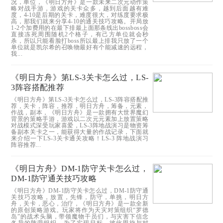
况，单位，《明日方舟》是一款未来二次元动作策
略对战手游，游戏的关卡众多，越到后面越有难
度，4-10是后期的关卡，难度很大，对练度要求极
高，那我们就来分享4-10的通关技巧攻略。开局放
1-2个加费用的在最下排最上面那条线出bossboss会
直接冻死周围随机2个格子，有己方单位就会秒
杀，所以只能看脸打boss所以最上排我只放了一个
单位就是凯尔希的召唤物最好有个能减速的远程，
我...
《明日方舟》第LS-3关卡怎么过，LS-
3阵容搭配推荐
《明日方舟》第LS-3关卡怎么过，LS-3阵容搭配推
荐，关卡，阵容，推荐，明日方舟，筹备，元素，
作战，副本，《明日方舟》是一款拥有大世界魔幻
背景的策略手游，游戏以二次元元素加上放置策略
对战模式深受玩家喜爱，LS-3阵地战演习是物资筹
备副本关卡之一，能获得大量的作战记录，下面就
来介绍一下LS-3关卡通关攻略！LS-3 阵地战演习
阵容推荐...
《明日方舟》DM-1防守关卡怎么过，
DM-1防守通关技巧攻略
《明日方舟》DM-1防守关卡怎么过，DM-1防守通
关技巧攻略，放置，先锋，防守，单挑，明日方
舟，关卡，恶心，治疗，《明日方舟》是一款全新
的原创策略游戏。玩家将作为天灾对策组织“罗德
岛”的战术头脑，带领魔物干员们，与灾害下信念
各异的阵营组织，为了实现目标，彼此周旋与对