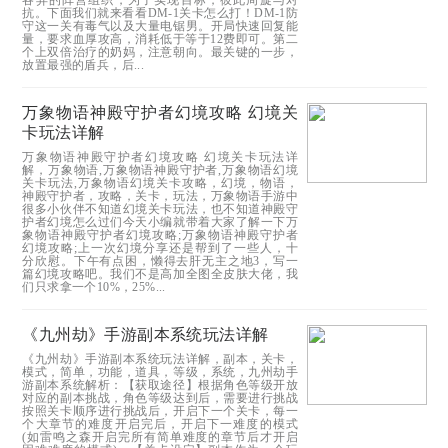
抗。下面我们就来看看DM-1关卡怎么打！DM-1防
守这一关有毒气以及大量电锯男。开局快速回复能
量，要求血厚攻高，消耗低于等于12费即可。第二
个上双倍治疗的奶妈，注意朝向。最关键的一步，
放置最强的盾兵，后...
万象物语神殿守护者幻境攻略 幻境关
卡玩法详解
万象物语神殿守护者幻境攻略 幻境关卡玩法详
解，万象物语,万象物语神殿守护者,万象物语幻境
关卡玩法,万象物语幻境关卡攻略，幻境，物语，
神殿守护者，攻略，关卡，玩法，万象物语手游中
很多小伙伴不知道幻境关卡玩法，也不知道神殿守
护者幻境怎么过们今天小编就带着大家了解一下万
象物语神殿守护者幻境攻略;万象物语神殿守护者
幻境攻略;上一次幻境分享还是帮到了一些人，十
分欣慰。下午有点困，懒得去肝无主之地3，写一
篇幻境攻略吧。我们不是高加全图全皮肤大佬，我
们只求拿一个10%，25%...
《九州劫》手游副本系统玩法详解
《九州劫》手游副本系统玩法详解，副本，关卡，
模式，简单，功能，道具，等级，系统，九州劫手
游副本系统解析：【获取途径】根据角色等级开放
对应的副本挑战，角色等级达到后，需要进行挑战
按照关卡顺序进行挑战后，开启下一个关卡，每一
个大章节的难度开启完后，开启下一难度的模式
(如雷鸣之森开启完所有简单难度的章节后才开启