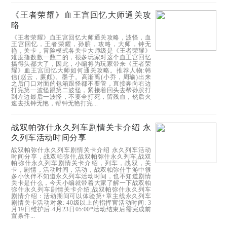
《王者荣耀》血王宫回忆大师通关攻
略
《王者荣耀》血王宫回忆大师通关攻略，波怪，血
王宫回忆，王者荣耀，孙膑，攻略，大师，钟无
艳，关卡，冒险模式各关卡大师级是《王者荣耀》
难度指数数一数二的，很多玩家对这个血王宫回忆
搞得头都大了，因此，小编将为玩家带来《王者荣
耀》血王宫回忆大师如何通关攻略。推荐人物:韩
信(赵云，廉颇)。墨子。高渐离(小乔，周瑜)出来
之后门口对面的包箱跟怪都不要管，直接奔向右边
打完第一波怪跟第二波怪，紧接着回头去帮孙膑打
到左边最后一波怪，不要全打死，留残血，然后火
速去找钟无艳，帮钟无艳打完...
战双帕弥什永久列车剧情关卡介绍 永
久列车活动时间分享
战双帕弥什永久列车剧情关卡介绍 永久列车活动
时间分享，战双帕弥什,战双帕弥什永久列车,战双
帕弥什永久列车剧情关卡介绍，列车，战双，关
卡，剧情，活动时间，活动，战双帕弥什手游中很
多小伙伴不知道永久列车活动时间，也不知道剧情
关卡是什么，今天小编就带着大家了解一下战双帕
弥什永久列车剧情关卡介绍;战双帕弥什永久列车
剧情介绍：活动期间可以体验第+章主线永久列车
剧情关卡活动对象: 40级以上的指挥官活动时间: 3
月19日维护后-4月23日05:00*活动结束后需完成前
置条件...