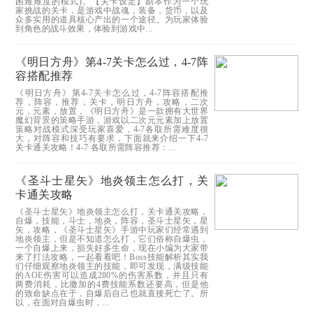
困难难度的模式)。【关卡设定】副本作为一个玩
家挑战的关卡，是游戏中战魂，装备，货币，以及
众多实用的道具核心产出的一个途径。为玩家体验
到角色的战斗效果，体验到游戏中...
《明日方舟》第4-7关卡怎么过，4-7阵
容搭配推荐
《明日方舟》第4-7关卡怎么过，4-7阵容搭配推
荐，阵容，推荐，关卡，明日方舟，攻略，二次
元，元素，放置，《明日方舟》是一款拥有大世界
魔幻背景的策略手游，游戏以二次元元素加上放置
策略对战模式深受玩家喜爱，4-7各取所需难度很
大，对阵容和技巧有要求，下面就来介绍一下4-7
关卡通关攻略！4-7 各取所需阵容推荐：...
《圣斗士星矢》地炎领主怎么打，关
卡通关攻略
《圣斗士星矢》地炎领主怎么打，关卡通关攻略，
自爆，技能，斗士，地炎，阵容，圣斗士星矢，星
矢，攻略，《圣斗士星矢》手游中玩家们经常遇到
地炎领主，但是不知道怎么打，它们俗称自爆虫，
一个自爆上来，损失好多生命，现在小编为大家带
来了打法攻略，一起看看吧！Boss技能解析其实我
们仔细观察地炎领主的技能，即可发现，满级技能
的AOE伤害可以造成280%的伤害系数，并且只有
两费消耗，比撒加的4费技能系数还要高，但是他
的致命缺点在于，自爆后自己也就直接死亡了。所
以，在面对自爆虫时，...