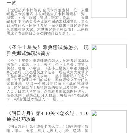
一览
末世崛起关卡掉落表 全关卡掉落素材一览，末世
崛起关卡掉落表,末世崛起全关卡掉落素材一览，
掉落，关卡，崛起，道具，玩家，物品， 末世
崛起中不同的关卡会掉落不同的素材和道具，那么
到底有什么不同呢？希望下面这篇末世崛起关卡掉
落表能帮到大家。末世崛起关卡掉落表1、玩家按
照这个表去刷自己喜欢的物品就可以了。...
《圣斗士星矢》雅典娜试炼怎么，玩
雅典娜试炼玩法简介
《圣斗士星矢》雅典娜试炼怎么，玩雅典娜试炼玩
法简介，试炼，斗士，关卡，圣斗士星矢，重复，
关都，攻略，小宇宙，《圣斗士星矢》中雅典娜试
炼怎么玩，怎么通关这个任务，现在就为大家带来
了雅典娜试炼的玩法攻略，一起来看看吧！任务介
绍：为了验证斗士们的成长，雅典娜设立了专门的
试炼挑战，这是一个可以无尽向上挑战的试炼圣
山，爬的越高斗士获得越高的奖励以及荣誉。任务
入口：日常活动界面，点击雅典娜试炼图标进入。
任务规则：试炼圣山分无数层，每层有4个挑战关
卡，4关都通过才能进入下一层。...
《明日方舟》第4-10关卡怎么过，4-10
通关技巧攻略
《明日方舟》第4-10关卡怎么过，4-10通关技巧攻
略，输出，召唤，格子，关卡，下路，摆法，情